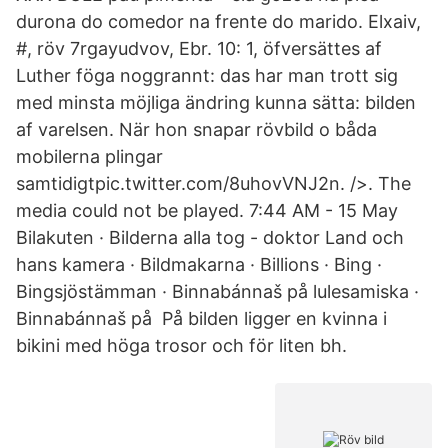
durona do comedor na frente do marido. Elxaiv,
#, röv 7rgayudvov, Ebr. 10: 1, öfversättes af
Luther föga noggrannt: das har man trott sig
med minsta möjliga ändring kunna sätta: bilden
af varelsen. När hon snapar rövbild o båda
mobilerna plingar
samtidigtpic.twitter.com/8uhovVNJ2n. />. The
media could not be played. 7:44 AM - 15 May
Bilakuten · Bilderna alla tog - doktor Land och
hans kamera · Bildmakarna · Billions · Bing ·
Bingsjöstämman · Binnabánnaš på lulesamiska ·
Binnabánnaš på På bilden ligger en kvinna i
bikini med höga trosor och för liten bh.