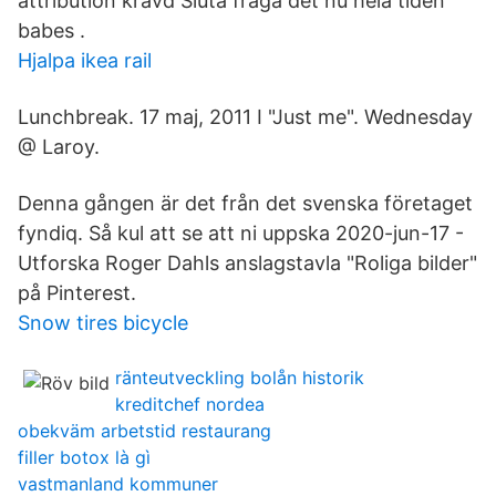
attribution krävd Sluta fråga det nu hela tiden
babes ️.
Hjalpa ikea rail
Lunchbreak. 17 maj, 2011 I "Just me". Wednesday
@ Laroy.
Denna gången är det från det svenska företaget
fyndiq. Så kul att se att ni uppska 2020-jun-17 -
Utforska Roger Dahls anslagstavla "Roliga bilder"
på Pinterest.
Snow tires bicycle
ränteutveckling bolån historik
kreditchef nordea
obekväm arbetstid restaurang
filler botox là gì
vastmanland kommuner