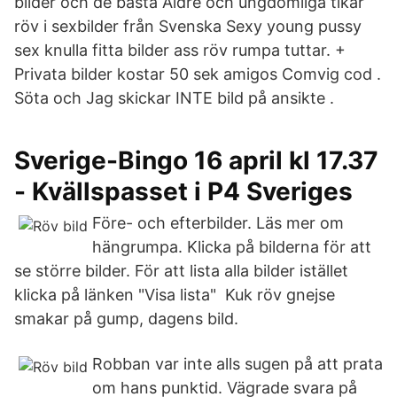
bilder och de bästa Äldre och ungdomliga tikar
röv i sexbilder från Svenska Sexy young pussy
sex knulla fitta bilder ass röv rumpa tuttar. +
Privata bilder kostar 50 sek amigos Comvig cod .
Söta och Jag skickar INTE bild på ansikte .
Sverige-Bingo 16 april kl 17.37
- Kvällspasset i P4 Sveriges
Före- och efterbilder. Läs mer om
hängrumpa. Klicka på bilderna för att
se större bilder. För att lista alla bilder istället
klicka på länken "Visa lista" Kuk röv gnejse
smakar på gump, dagens bild.
Robban var inte alls sugen på att prata
om hans punktid. Vägrade svara på