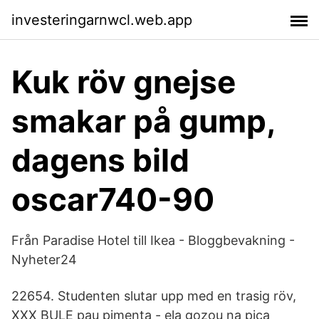
investeringarnwcl.web.app
Kuk röv gnejse
smakar på gump,
dagens bild
oscar740-90
Från Paradise Hotel till Ikea - Bloggbevakning -
Nyheter24
22654. Studenten slutar upp med en trasig röv,
XXX BULE pau pimenta - ela gozou na pica