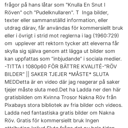
frågor på hans låtar som "Knulla En Snut I
Röven" och "Pudelknullaren". T Inga bilder,
texter eller sammanställd information, eller
utdrag därav, får användas för kommersiellt bruk
eller i övrigt i strid mot reglerna i lag (1960:729)
om upplever att rektorn tycker att eleverna får
skylla sig själva genom att lägga ut bilder som
kan uppfattas som ”inbjudande” i sociala medier.
-TITTA I 1080p60 FÖR BÄTTRE KVALITÉ-"RÖV
BILDER" || SAKER TJEJER *MÅSTE* SLUTA
MEDDetta är en video där jag reagerar på saker
tjejer måste sluta med.Det ha Ladda ner den här
gratisbilden om Kvinna Trosor Nakna Röv från
Pixabays stora bibliotek av fria bilder och videos.
Ladda ned fantastiska gratis bilder om Nakna
Röv. Gratis för kommersiellt bruk Ingen