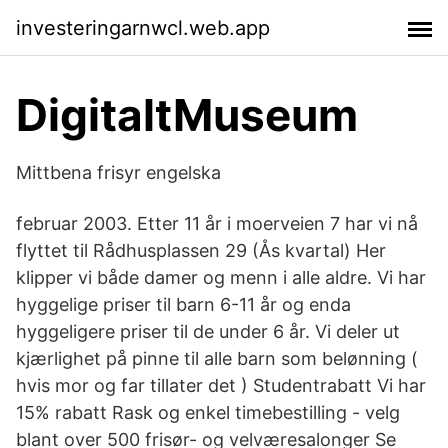
investeringarnwcl.web.app
DigitaltMuseum
Mittbena frisyr engelska
februar 2003. Etter 11 år i moerveien 7 har vi nå
flyttet til Rådhusplassen 29 (Ås kvartal) Her
klipper vi både damer og menn i alle aldre. Vi har
hyggelige priser til barn 6-11 år og enda
hyggeligere priser til de under 6 år. Vi deler ut
kjærlighet på pinne til alle barn som belønning (
hvis mor og far tillater det ) Studentrabatt Vi har
15% rabatt Rask og enkel timebestilling - velg
blant over 500 frisør- og velværesalonger Se