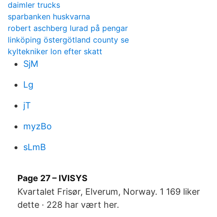
daimler trucks
sparbanken huskvarna
robert aschberg lurad på pengar
linköping östergötland county se
kyltekniker lon efter skatt
SjM
Lg
jT
myzBo
sLmB
Page 27 – IVISYS
Kvartalet Frisør, Elverum, Norway. 1 169 liker
dette · 228 har vært her.