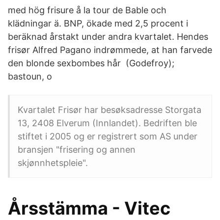
med hög frisure å la tour de Bable och
klädningar ä. BNP, ökade med 2,5 procent i
beräknad årstakt under andra kvartalet. Hendes
frisør Alfred Pagano indrømmede, at han farvede
den blonde sexbombes hår (Godefroy);
bastoun,
o
Kvartalet Frisør har besøksadresse Storgata
13, 2408 Elverum (Innlandet). Bedriften ble
stiftet i 2005 og er registrert som AS under
bransjen "frisering og annen
skjønnhetspleie".
Årsstämma - Vitec