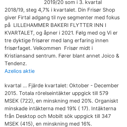
2019/20 som i 3. kvartal
2018/19, steg 4,7% i kvartalet. Din Frisør Shop
giver Firtal adgang til nye segmenter med fokus
på LILLEHAMMER BAKERI FLYTTER INN I
KVARTALET, og åpner i 2021. Følg med og Vi er
tre dyktige frisører med lang erfaring innen
frisørfaget. Velkommen Frisør midt i
Kristiansand sentrum. Fører blant annet Joico &
Tendenz.
Azelios aktie
kvartal … Fjärde kvartalet: Oktober - December
2015. Totala rörelseintäkter uppgick till 579
MSEK (722), en minskning med 20%. Organiskt
minskade intäkterna med 19% ( 17). Intäkterna
från Desktop och Mobilt sök uppgick till 347
MSEK (415), en minskning med 16%.