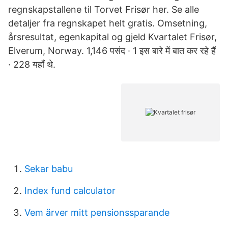
regnskapstallene til Torvet Frisør her. Se alle
detaljer fra regnskapet helt gratis. Omsetning,
årsresultat, egenkapital og gjeld Kvartalet Frisør,
Elverum, Norway. 1,146 पसंद · 1 इस बारे में बात कर रहे हैं
· 228 यहाँ थे.
Sekar babu
Index fund calculator
Vem ärver mitt pensionssparande