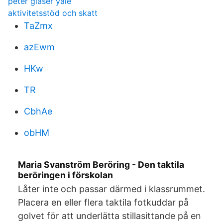
peter glaser yale
aktivitetsstöd och skatt
TaZmx
azEwm
HKw
TR
CbhAe
obHM
Maria Svanström Beröring - Den taktila
beröringen i förskolan
Låter inte och passar därmed i klassrummet.
Placera en eller flera taktila fotkuddar på
golvet för att underlätta stillasittande på en