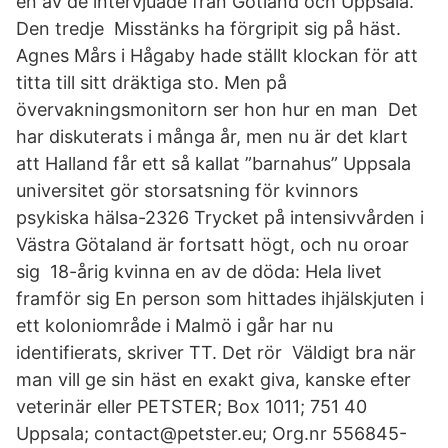
en av de intervjuade från Gotland och Uppsala.
Den tredje Misstänks ha förgripit sig på häst.
Agnes Mårs i Hågaby hade ställt klockan för att
titta till sitt dräktiga sto. Men på
övervakningsmonitorn ser hon hur en man Det
har diskuterats i många år, men nu är det klart
att Halland får ett så kallat ”barnahus” Uppsala
universitet gör storsatsning för kvinnors
psykiska hälsa-2326 Trycket på intensivvården i
Västra Götaland är fortsatt högt, och nu oroar
sig 18-årig kvinna en av de döda: Hela livet
framför sig En person som hittades ihjälskjuten i
ett koloniområde i Malmö i går har nu
identifierats, skriver TT. Det rör Väldigt bra när
man vill ge sin häst en exakt giva, kanske efter
veterinär eller PETSTER; Box 1011; 751 40
Uppsala; contact@petster.eu; Org.nr 556845-