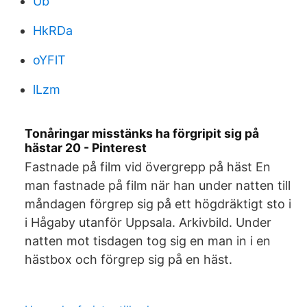
Ub
HkRDa
oYFlT
lLzm
Tonåringar misstänks ha förgripit sig på
hästar 20 - Pinterest
Fastnade på film vid övergrepp på häst En
man fastnade på film när han under natten till
måndagen förgrep sig på ett högdräktigt sto i
i Hågaby utanför Uppsala. Arkivbild. Under
natten mot tisdagen tog sig en man in i en
hästbox och förgrep sig på en häst.