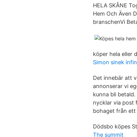
HELA SKÅNE Togs 
Hem Och Även Del
branschenVi Beta
köper hela eller
Simon sinek infi
Det innebär att 
annonserar vi eg
kunna bli betald.
nycklar via post
bohaget från ett 
Dödsbo köpes St
The summit