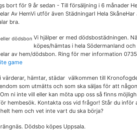
bort för 9 år sedan - Till försäljning i 6 månader He
ar Av HemVi utför även StädningarI Hela SkåneHar J
lar bra.
Vi hjälper er med dödsbostädningen. 
köpes/hämtas i hela Södermanland och 
 delar av hem/dödsbon. Ring för mer information 073
nite game
vi värderar, hämtar, städar välkommen till Kronofogd
endom som utmätts och som ska säljas för att någon
 Om ni inte vill eller kan möta upp oss så finns möjligh
 för hembesök. Kontakta oss vid frågor! Står du inför
helt hem och vet inte vart du ska börja?
rängnäs. Dödsbo köpes Uppsala.