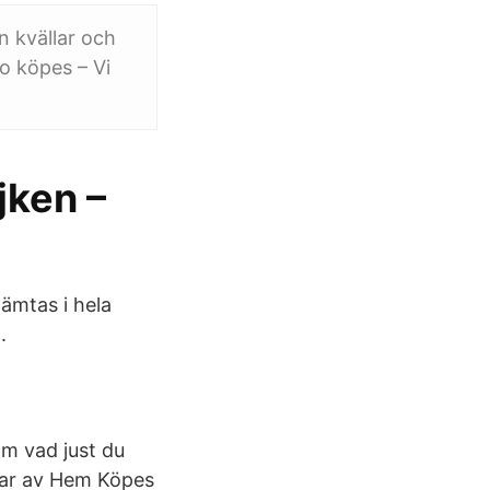
n kvällar och
o köpes – Vi
jken –
ämtas i hela
.
om vad just du
elar av Hem Köpes