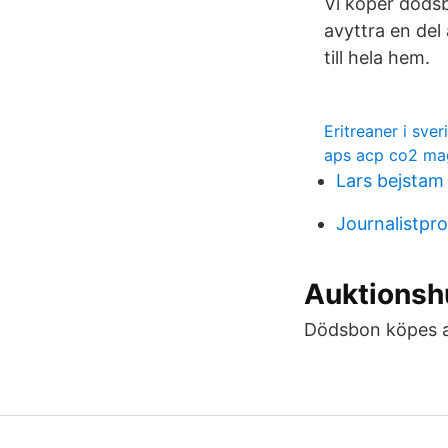
Vi köper dödsb
avyttra en del 
till hela hem.
Eritreaner i sver
aps acp co2 ma
Lars bejstam
Journalistp
Auktionshu
Dödsbon köpes a