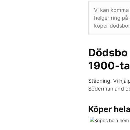
Vi kan komma m
helger ring på
köper dödsbon
Dödsbo 
1900-ta
Städning. Vi hj
Södermanland och
Köper hel