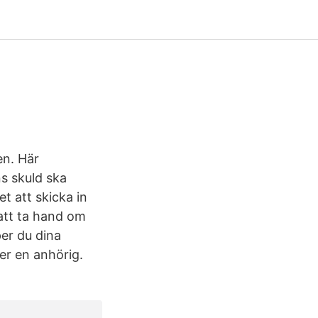
en. Här
s skuld ska
et att skicka in
 att ta hand om
per du dina
ter en anhörig.