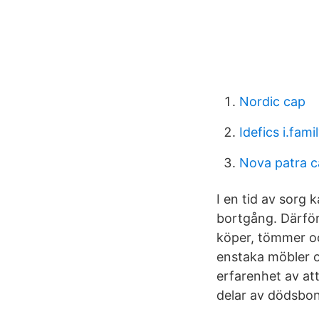
Nordic cap
Idefics i.fami
Nova patra c
I en tid av sorg 
bortgång. Därför 
köper, tömmer oc
enstaka möbler 
erfarenhet av att
delar av dödsbon