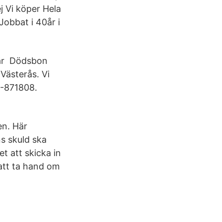
j Vi köper Hela
obbat i 40år i
När Dödsbon
Västerås. Vi
5-871808.
en. Här
s skuld ska
et att skicka in
 att ta hand om