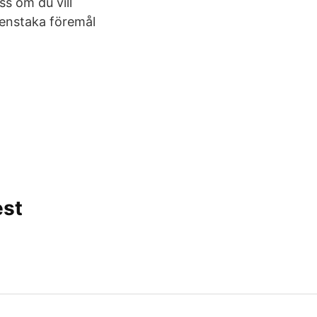
ss om du vill
n enstaka föremål
est