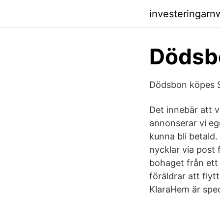
investeringarn
Dödsbo
Dödsbon köpes S
Det innebär att 
annonserar vi eg
kunna bli betald.
nycklar via post
bohaget från ett
föräldrar att fly
KlaraHem är spec