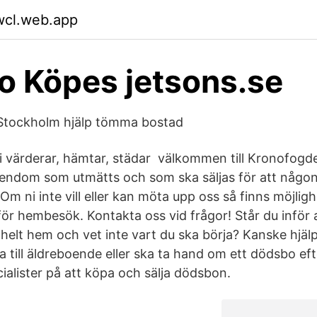
wcl.web.app
 Köpes jetsons.se
tockholm hjälp tömma bostad
vi värderar, hämtar, städar välkommen till Kronofogd
endom som utmätts och som ska säljas för att någon
 Om ni inte vill eller kan möta upp oss så finns möjligh
 för hembesök. Kontakta oss vid frågor! Står du inför
 helt hem och vet inte vart du ska börja? Kanske hjäl
tta till äldreboende eller ska ta hand om ett dödsbo ef
ialister på att köpa och sälja dödsbon.