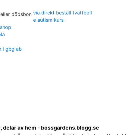
via direkt beställ tvättboll
e autism kurs
bshop
la
 i gbg ab
, delar av hem - bossgardens.blogg.se