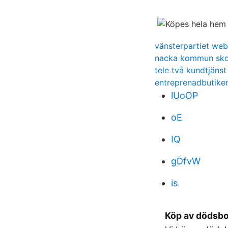
vänsterpartiet we
nacka kommun sko
tele två kundtjänst
entreprenadbutiken
lUoOP
oE
IQ
gDfvW
is
Köp av dödsbo