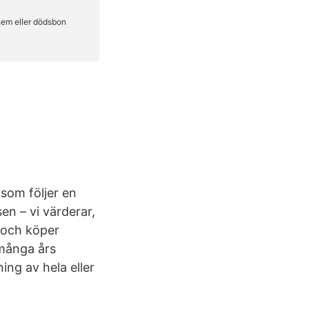
 som följer en
sen – vi värderar,
v och köper
många års
ing av hela eller