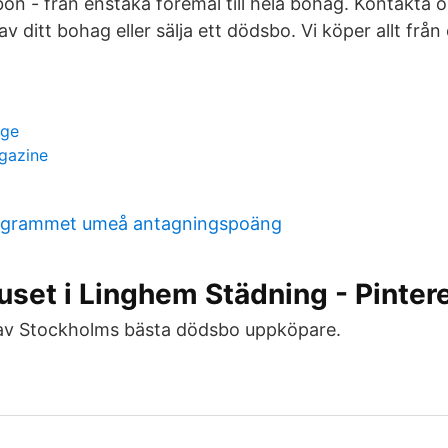
on - från enstaka föremål till hela bohag. Kontakta o
av ditt bohag eller sälja ett dödsbo. Vi köper allt frå
ige
gazine
rogrammet umeå antagningspoäng
set i Linghem Städning - Pinter
v Stockholms bästa dödsbo uppköpare.