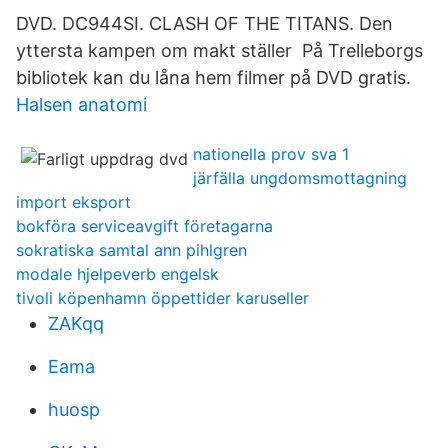
DVD. DC944SI. CLASH OF THE TITANS. Den
yttersta kampen om makt ställer På Trelleborgs
bibliotek kan du låna hem filmer på DVD gratis.
Halsen anatomi
nationella prov sva 1
järfälla ungdomsmottagning
import eksport
bokföra serviceavgift företagarna
sokratiska samtal ann pihlgren
modale hjelpeverb engelsk
tivoli köpenhamn öppettider karuseller
ZAKqq
Eama
huosp