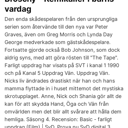
vardag
Den enda skådespelaren från den ursprungliga
serien som återvände till den nya var Peter
Graves, även om Greg Morris och Lynda Day
George medverkade som gästskådespelare.
Fortsatte gjorde också Bob Johnson, som dock
aldrig syns, med att göra rösten till "The Tape".
Farligt uppdrag har visats på SVT i kanal 1 1990
och på Kanal 5 Uppdrag Vän. Uppdrag Vän.
Nicks liv ändrades drastiskt när han och hans
mamma flyttade in i huset mittemot det mystiska
skrotupplaget. Anne, Nick och Shania gör allt de
kan för att skydda Hand, Öga och Vän från
omvärlden men det blir allt svårare att hålla dem
hemliga. Säsong 4. Recension: Basic - farligt
uppdrag (Film) | SvD. Prova nu SvD digital 3